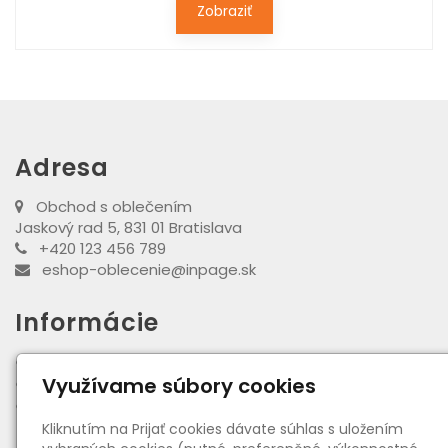
Zobraziť
Adresa
Obchod s oblečením
Jaskový rad 5, 831 01 Bratislava
+420 123 456 789
eshop-oblecenie@inpage.sk
Informácie
●
O nás
●
Využívame súbory cookies
Obchodné podmienky
●
Zásady spracovania osobných údajov
Kliknutím na Prijať cookies dávate súhlas s uložením